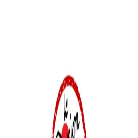
Il rouvrira ses portes dès le samedi 9 mai, de 10h à 12h30
puis de 14h à 17h30.
Mentions légales
-
Politique de confidentialité
-
Newsletter